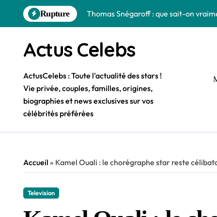
Skip
Rupture
Thomas Snégaroff : que sait-on vraimen
to
content
Sebti Khadimallah, l’officier des sape
Actus Celebs
Djed Spence, premier musulman à joue
Issam Chebake et sa femme Myriam : l
ActusCelebs : Toute l'actualité des stars !
M
Vie privée, couples, familles, origines,
Adrien Rabiot : ses origines kabyles e
biographies et news exclusives sur vos
Les racines congolaises et angolaises
célébrités préférées
Les racines algériennes et italiennes
Hiba Abouk : nouveau compagnon, vie pr
Accueil
»
Kamel Ouali : le chorégraphe star reste célibat
Smaïl Bouabdellah : femme, vie privée
Thomas Cazenave et sa compagne : ce q
Television