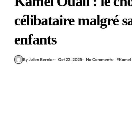
Kamel Ouali : le cho
célibataire malgré s
enfants
By Julien Bernier
Oct 22, 2025
No Comments
#
Kamel 