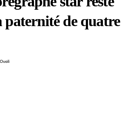
régraphe star reste
a paternité de quatre
Ouali