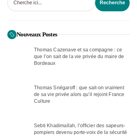
Recherche
s
p
a
Nouveaux Postes
g
i
Thomas Cazenave et sa compagne : ce
n
que l’on sait de la vie privée du maire de
Bordeaux
a
t
i
Thomas Snégaroff : que sait-on vraiment
de sa vie privée alors qu’il rejoint France
o
Culture
n
Sebti Khadimallah, l’officier des sapeurs-
pompiers devenu porte-voix de la sécurité