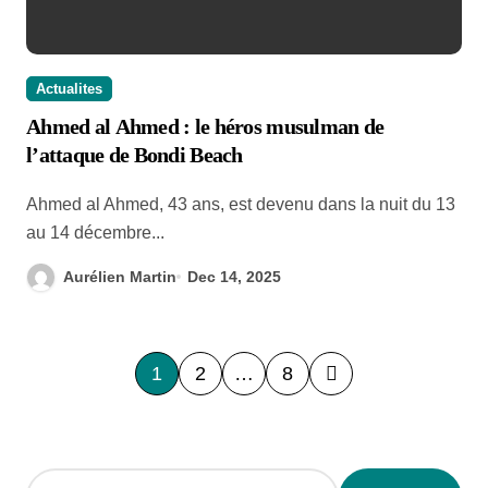
Actualites
Ahmed al Ahmed : le héros musulman de
l’attaque de Bondi Beach
Ahmed al Ahmed, 43 ans, est devenu dans la nuit du 13
au 14 décembre...
Aurélien Martin
Dec 14, 2025
P
1
2
…
8
o
s
Search
t