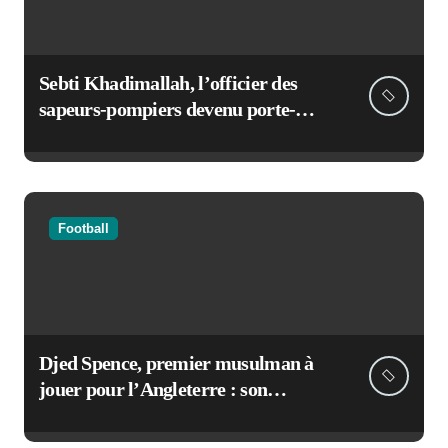
Sebti Khadimallah, l’officier des
sapeurs-pompiers devenu porte-
voix de la sécurité civile française
Football
Djed Spence, premier musulman à
jouer pour l’Angleterre : son
incroyable parcours au Mondial
2026