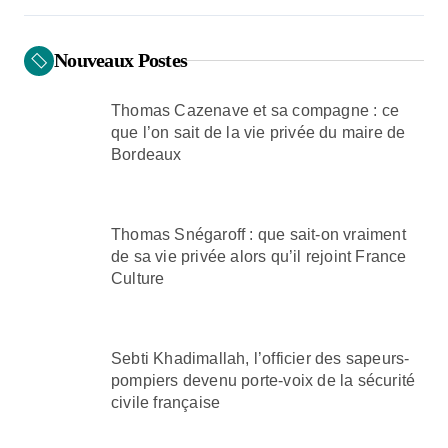
p
a
Nouveaux Postes
g
i
Thomas Cazenave et sa compagne : ce
n
que l’on sait de la vie privée du maire de
Bordeaux
a
t
i
Thomas Snégaroff : que sait-on vraiment
de sa vie privée alors qu’il rejoint France
o
Culture
n
Sebti Khadimallah, l’officier des sapeurs-
pompiers devenu porte-voix de la sécurité
civile française