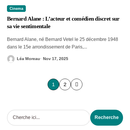
Cinema
Bernard Alane : L’acteur et comédien discret sur
sa vie sentimentale
Bernard Alane, né Bernard Vetel le 25 décembre 1948
dans le 15e arrondissement de Paris,...
Léa Moreau
Nov 17, 2025
P
1
2
o
s
Search
t
Recherche
s