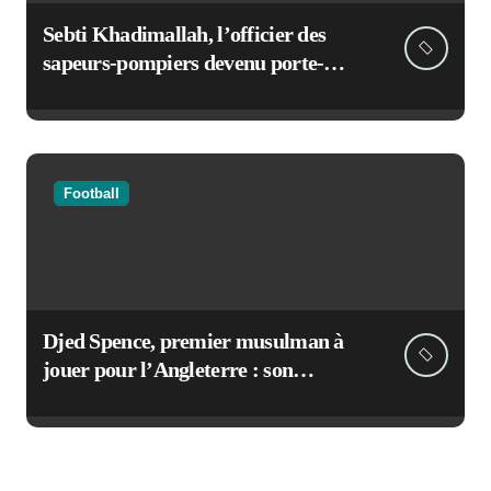
Sebti Khadimallah, l’officier des
sapeurs-pompiers devenu porte-
voix de la sécurité civile française
Football
Djed Spence, premier musulman à
jouer pour l’Angleterre : son
incroyable parcours au Mondial
2026