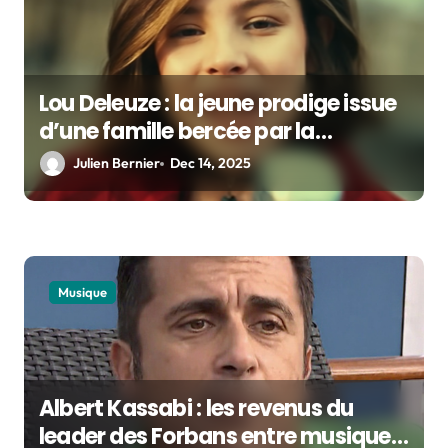
n
Lou Deleuze : la jeune prodige issue
d’une famille bercée par la
musique
Julien Bernier
Dec 14, 2025
Musique
Albert Kassabi : les revenus du
leader des Forbans entre musique