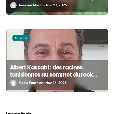
et menuiserie
Aurélien Martin
Nov 27, 2025
Musique
Albert Kassabi : des racines
tunisiennes au sommet du rock
français
Élodie Fournier
Nov 26, 2025
Leave a Reply