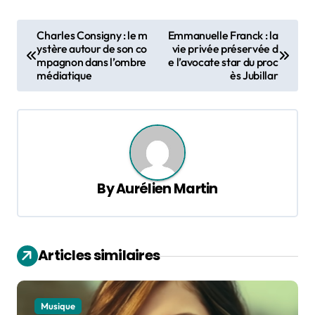
P
Charles Consigny : le m
Emmanuelle Franck : la
o
ystère autour de son co
vie privée préservée d
mpagnon dans l’ombre
e l’avocate star du proc
s
médiatique
ès Jubillar
t
n
a
v
By
Aurélien Martin
i
g
a
Articles similaires
t
i
o
Musique