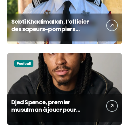
Sebti Khadimallah, l’officier
des sapeurs-pompiers
devenu porte-voix de la
sécurité civile française
Football
Djed Spence, premier
musulman à jouer pour
l’Angleterre : son incroyable
parcours au Mondial 2026