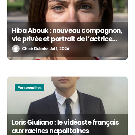
Hiba Abouk : nouveau compagnon,
vie privée et portrait de l’actrice
espagnole qui reconstruit sa vie
Chloé Dubois
Jul 1, 2026
après Hakimi
Personnalites
Loris Giuliano : le vidéaste français
aux racines napolitaines