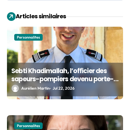
a
t
Articles similaires
i
o
Personnalites
n
Sebti Khadimallah, l’officier des
sapeurs-pompiers devenu porte-
voix de la sécurité civile française
Aurélien Martin
Jul 22, 2026
Personnalites