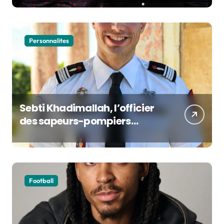
Culture
Personnalites
Sebti Khadimallah, l’officier
des sapeurs-pompiers
devenu porte-voix de la
sécurité civile française
Football