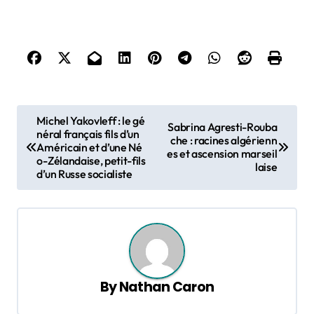
P
Michel Yakovleff : le gé
Sabrina Agresti-Rouba
o
néral français fils d’un
che : racines algérienn
Américain et d’une Né
es et ascension marseil
s
o-Zélandaise, petit-fils
laise
d’un Russe socialiste
t
n
a
v
i
By
Nathan Caron
g