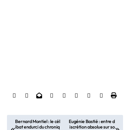
P
Bernard Montiel : le cél
Eugénie Bastié : entre d
ibat endurci du chroniq
iscrétion absolue sur so
o