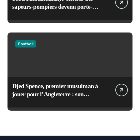
sapeurs-pompiers devenu porte-
voix de la sécurité civile française
Football
Djed Spence, premier musulman à
jouer pour l’Angleterre : son
incroyable parcours au Mondial
2026