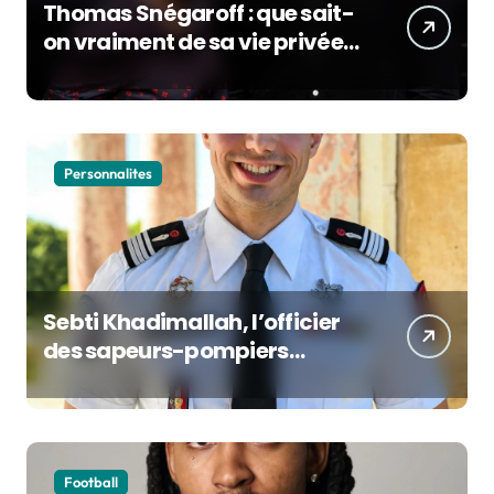
Thomas Snégaroff : que sait-
on vraiment de sa vie privée
alors qu’il rejoint France
Culture
Personnalites
Sebti Khadimallah, l’officier
des sapeurs-pompiers
devenu porte-voix de la
sécurité civile française
Football