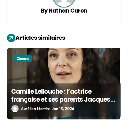
v
By
Nathan Caron
i
g
a
Articles similaires
t
i
o
Cinema
n
Camille Lellouche : l’actrice
française et ses parents Jacques
et sa mère
Aurélien Martin
Jan 13, 2026