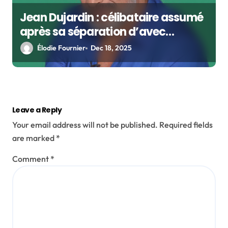
Jean Dujardin : célibataire assumé
après sa séparation d’avec
Nathalie Péchalat
Élodie Fournier
Dec 18, 2025
Leave a Reply
Your email address will not be published.
Required fields
are marked
*
Comment
*