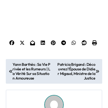
P
Yann Barthès : Sa Vie P
Patricia Brigand : Déco
o
rivée et les Rumeurs | L
uvrez l’Épouse de Didie
a Vérité Sur sa Situatio
r Migaud, Ministre de la
s
n Amoureuse
Justice
t
n
a