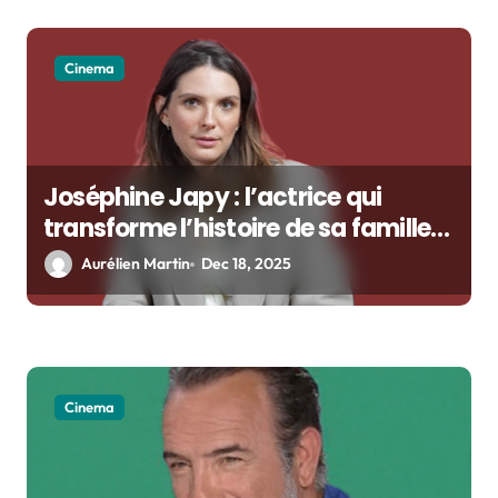
Cinema
Joséphine Japy : l’actrice qui
transforme l’histoire de sa famille
en premier film
Aurélien Martin
Dec 18, 2025
Cinema